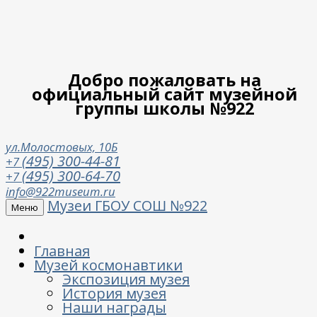
Добро пожаловать на
официальный сайт музейной
группы школы №922
ул.Молостовых, 10Б
(495) 300-44-81
+7
(495) 300-64-70
+7
info@922museum.ru
Музеи ГБОУ СОШ №922
Меню
Главная
Музей космонавтики
Экспозиция музея
История музея
Наши награды