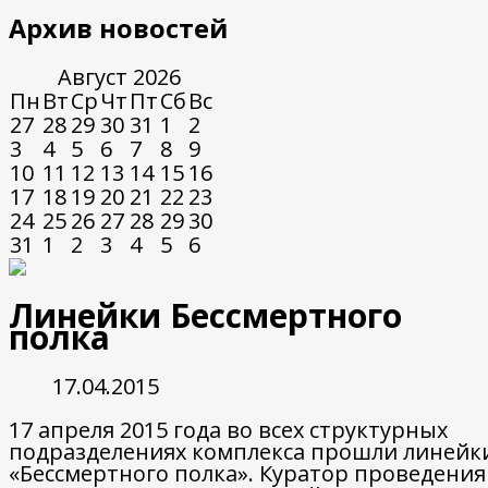
Архив новостей
Август
2026
Пн
Вт
Ср
Чт
Пт
Сб
Вс
27
28
29
30
31
1
2
3
4
5
6
7
8
9
10
11
12
13
14
15
16
17
18
19
20
21
22
23
24
25
26
27
28
29
30
31
1
2
3
4
5
6
Линейки Бессмертного
полка
17.04.2015
17 апреля 2015 года во всех структурных
подразделениях комплекса прошли линейк
«Бессмертного полка». Куратор проведения