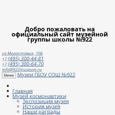
Добро пожаловать на
официальный сайт музейной
группы школы №922
ул.Молостовых, 10Б
(495) 300-44-81
+7
(495) 300-64-70
+7
info@922museum.ru
Музеи ГБОУ СОШ №922
Меню
Главная
Музей космонавтики
Экспозиция музея
История музея
Наши награды