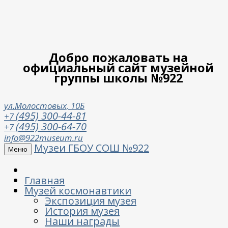
Добро пожаловать на
официальный сайт музейной
группы школы №922
ул.Молостовых, 10Б
(495) 300-44-81
+7
(495) 300-64-70
+7
info@922museum.ru
Музеи ГБОУ СОШ №922
Меню
Главная
Музей космонавтики
Экспозиция музея
История музея
Наши награды